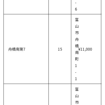
-
6
富
山
市
舟
橋
舟橋南第7
15
¥11,000
南
町
1
-
1
富
山
市