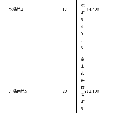
舘
水橋第2
13
¥4,400
町
6
4
0
-
6
富
山
市
舟
橋
舟橋南第5
28
¥12,100
南
町
6