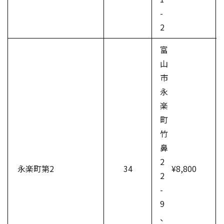
-
2
富
山
市
永
楽
町
竹
鼻
2
永楽町第2
34
¥8,800
2
-
9
、