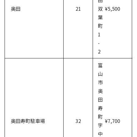
田
奥田
21
双
¥5,500
葉
町
1
-
2
富
山
市
奥
田
寿
町
奥田寿町駐車場
32
¥7,700
字
中