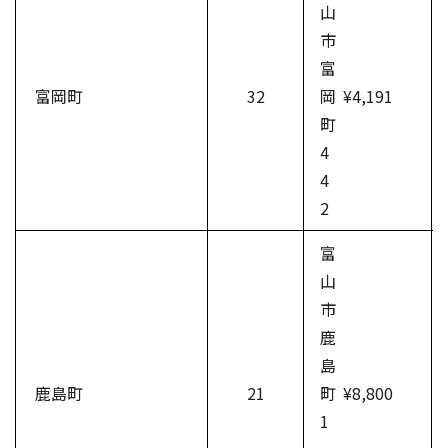
山
市
富
富岡町
32
岡
¥4,191
町
4
4
2
富
山
市
鹿
島
鹿島町
21
町
¥8,800
1