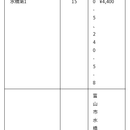
水橋第1
15
0
¥4,400
-
5
、
2
4
0
-
5
-
8
富
山
市
水
橋