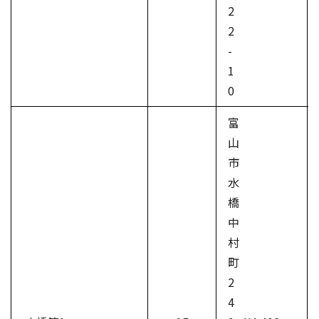
2
2
-
1
0
富
山
市
水
橋
中
村
町
2
4