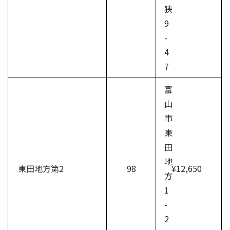
狭
9
-
4
7
富
山
市
東
田
地
東田地方第2
98
¥12,650
方
1
-
2