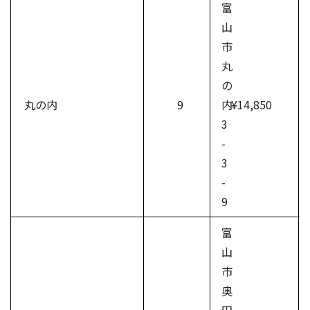
富
山
市
丸
の
丸の内
9
内
¥14,850
3
-
3
-
9
富
山
市
奥