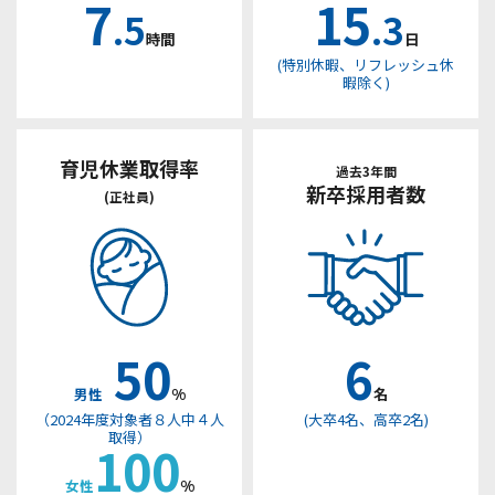
7
15
.5
.3
時間
日
(特別休暇、リフレッシュ休
暇除く)
育児休業取得率
過去3年間
新卒採用者数
(正社員)
50
6
%
名
男性
（2024年度対象者８人中４人
(大卒4名、高卒2名)
取得）
100
%
女性